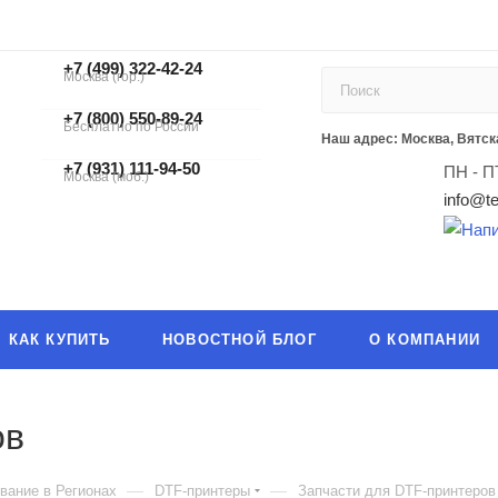
+7 (499) 322-42-24
Москва (гор.)
+7 (499) 322-42-24
+7 (800) 550-89-24
Бесплатно по России
ЗАКАЗАТЬ ЗВОНОК
Наш адрес: Москва, Вятска
+7 (931) 111-94-50
ПН - П
Москва (моб.)
info@te
КАК КУПИТЬ
НОВОСТНОЙ БЛОГ
О КОМПАНИИ
ов
—
—
вание в Регионах
DTF-принтеры
Запчасти для DTF-принтеров