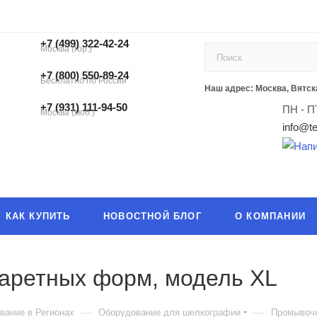
+7 (499) 322-42-24
Москва (гор.)
+7 (499) 322-42-24
+7 (800) 550-89-24
Бесплатно по России
ЗАКАЗАТЬ ЗВОНОК
Наш адрес: Москва, Вятска
+7 (931) 111-94-50
ПН - П
Москва (моб.)
info@te
КАК КУПИТЬ
НОВОСТНОЙ БЛОГ
О КОМПАНИИ
аретных форм, модель XL
—
—
вание в Регионах
Оборудование для шелкографии
Промывоч