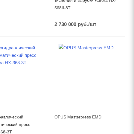
тиснения и вырубки Aurora HX-
568II-8T
2 730 000
руб.
/шт
авлический
OPUS Masterpress EMD
тический пресс
368-3T