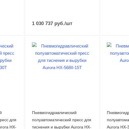
1 030 737
руб.
/шт
й
Пневмогидравлический
Пневмогидр
ресс для
полуавтоматический пресс для
полуавтома
urora HX-
тиснения и вырубки Aurora HX-
Aurora HX-