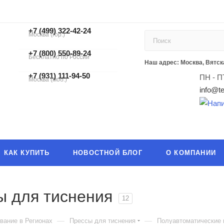
+7 (499) 322-42-24
Москва (гор.)
+7 (499) 322-42-24
+7 (800) 550-89-24
Бесплатно по России
ЗАКАЗАТЬ ЗВОНОК
Наш адрес: Москва, Вятска
+7 (931) 111-94-50
ПН - П
Москва (моб.)
info@te
КАК КУПИТЬ
НОВОСТНОЙ БЛОГ
О КОМПАНИИ
ы для тиснения
12
—
—
вание в Регионах
Прессы для тиснения
Полуавтоматические 