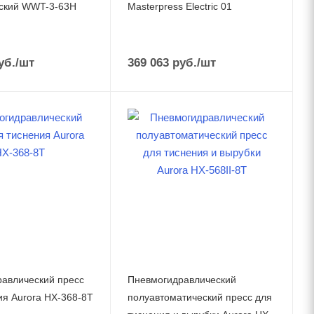
ский WWT-3-63H
Masterpress Electric 01
уб.
/шт
369 063
руб.
/шт
авлический пресс
Пневмогидравлический
ия Aurora HX-368-8T
полуавтоматический пресс для