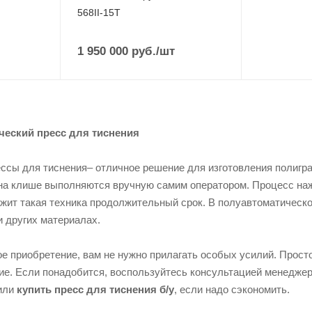
568II-15T
1 950 000
руб.
/шт
ческий пресс для тиснения
ссы для тиснения– отличное решение для изготовления полигр
на клише выполняются вручную самим оператором. Процесс наж
ужит такая техника продолжительный срок. В полуавтоматическ
и других материалах.
 приобретение, вам не нужно прилагать особых усилий. Просто 
е. Если понадобится, воспользуйтесь консультацией менеджер
 или
купить пресс для тиснения б/у
, если надо сэкономить.