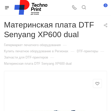
0
Материнская плата DTF
Senyang XP600 dual
—
Гипермаркет печатного оборудования
—
—
Купить печатное оборудование в Регионах
DTF-принтеры
—
Запчасти для DTF-принтеров
Материнская плата DTF Senyang XP600 dual