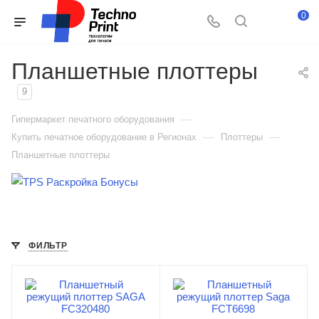
0
Планшетные плоттеры
9
—
Гипермаркет печатного оборудования
—
—
Купить печатное оборудование в Регионах
Плоттеры
Планшетные плоттеры
ФИЛЬТР