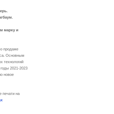
ерь.
агбаум.
м марку и
по продаже
еса. Основным
ых технологий
 годы 2021-2023
но новое
е печати на
ах