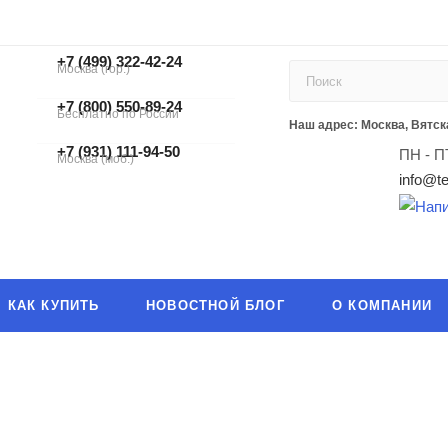
+7 (499) 322-42-24
Москва (гор.)
+7 (499) 322-42-24
+7 (800) 550-89-24
Бесплатно по России
ЗАКАЗАТЬ ЗВОНОК
Наш адрес: Москва, Вятска
+7 (931) 111-94-50
ПН - П
Москва (моб.)
info@te
КАК КУПИТЬ
НОВОСТНОЙ БЛОГ
О КОМПАНИИ