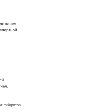
ествляем
нспортной
ей.
тная.
т габаритов