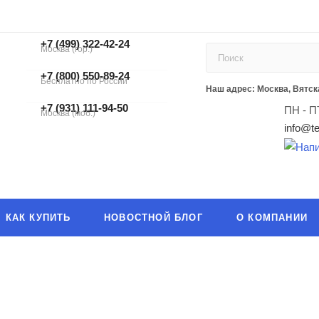
+7 (499) 322-42-24
Москва (гор.)
+7 (499) 322-42-24
+7 (800) 550-89-24
Бесплатно по России
ЗАКАЗАТЬ ЗВОНОК
Наш адрес: Москва, Вятска
+7 (931) 111-94-50
ПН - П
Москва (моб.)
info@te
КАК КУПИТЬ
НОВОСТНОЙ БЛОГ
О КОМПАНИИ