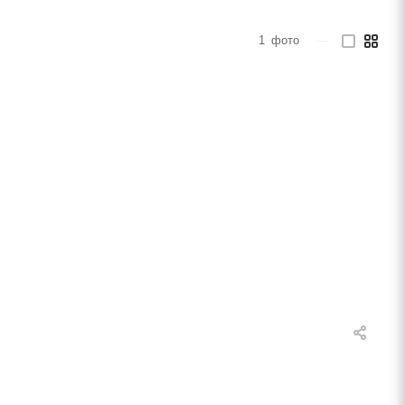
1
фото
—