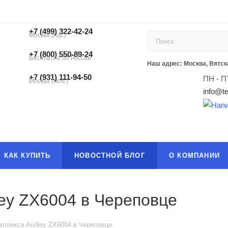
+7 (499) 322-42-24
Москва (гор.)
+7 (499) 322-42-24
+7 (800) 550-89-24
Бесплатно по России
ЗАКАЗАТЬ ЗВОНОК
Наш адрес: Москва, Вятска
+7 (931) 111-94-50
ПН - П
Москва (моб.)
info@te
КАК КУПИТЬ
НОВОСТНОЙ БЛОГ
О КОМПАНИИ
ey ZX6004 в Череповце
мплекса Audley ZX6004 в Череповце