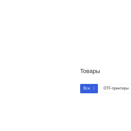
Товары
Все
1
DTF-принтеры