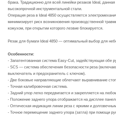
брака. Традиционно для всей линейки резаков Ideal, данна
высокопрочной инструментальной стали.
Операция реза в Ideal 4850 осуществляется электромехани
минимизирует риск возникновения производственной травм
кожухом, при открытии которого лезвие блокируется.
Резак для бумаги Ideal 4850 — оптимальный выбор для неб
Особенности:
- Запатентованная система Easy-Cut, задействующая обе р
- SCS — система обеспечения безопасности реза (включаю
выключатель и предохранитель с ключом).
- Две боковые направляющие облегчают выравнивание стоп
- Точная калибровочная система.
- Задний упор легко передвигается и закрепляется на любо
- Положение заднего упора отображается на дисплее панел
- Оптическая индикация линии реза с яркими и долговечны
- Точное перемещение заднего упора (затла) при помощи ру