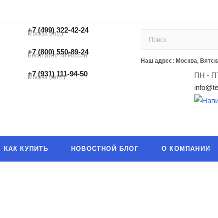
+7 (499) 322-42-24
Москва (гор.)
+7 (499) 322-42-24
+7 (800) 550-89-24
Бесплатно по России
ЗАКАЗАТЬ ЗВОНОК
Наш адрес: Москва, Вятска
+7 (931) 111-94-50
ПН - П
Москва (моб.)
info@te
КАК КУПИТЬ
НОВОСТНОЙ БЛОГ
О КОМПАНИИ