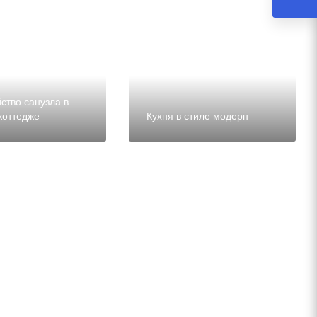
ство санузла в
коттедже
Кухня в стиле модерн