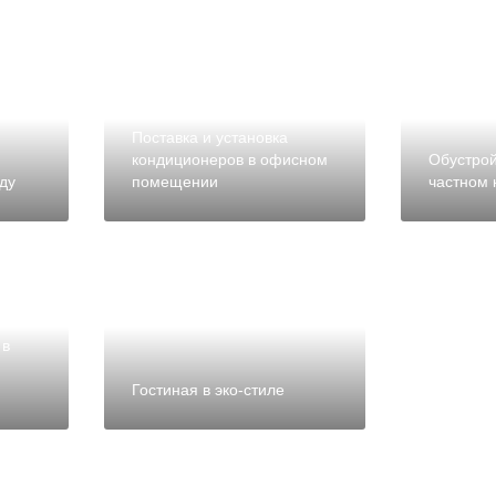
Поставка и установка
кондиционеров в офисном
Обустрой
ду
помещении
частном 
 в
Гостиная в эко-стиле