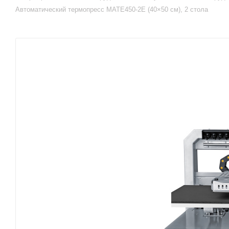
Автоматический термопресс MATE450-2E (40×50 см), 2 стола