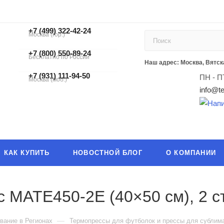
+7 (499) 322-42-24
Москва (гор.)
+7 (499) 322-42-24
+7 (800) 550-89-24
Бесплатно по России
ЗАКАЗАТЬ ЗВОНОК
Наш адрес: Москва, Вятска
+7 (931) 111-94-50
ПН - П
Москва (моб.)
info@te
КАК КУПИТЬ
НОВОСТНОЙ БЛОГ
О КОМПАНИИ
 MATE450-2E (40×50 см), 2 с
—
вание в Регионах
Термопрессы для футболок и прессы для сублим