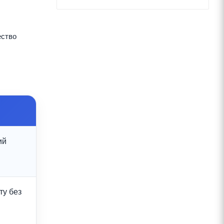
ество
ий
ту без