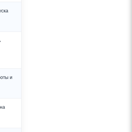
уска
ь
боты и
 на