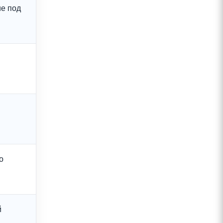
ие под
о
й