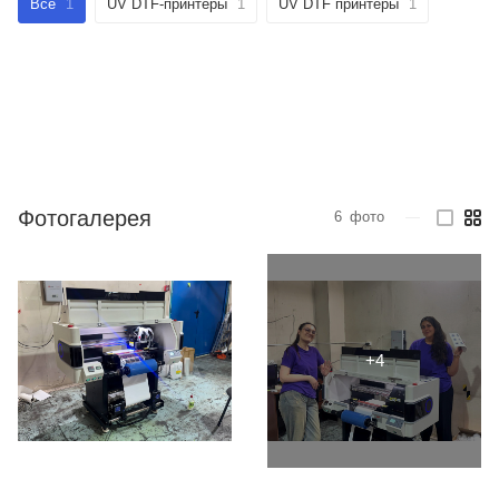
Все
1
UV DTF-принтеры
1
UV DTF принтеры
1
Фотогалерея
6
фото
—